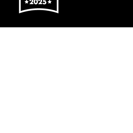
Warum African Travel Concept
wählen?
Gutes Preis-Leistungs-Verhältnis
Es ist uns wichtig, dass Sie das beste Preis-Leistungs-
Verhältnis für Ihr Geld bekommen, egal welches Paket
Sie wählen.