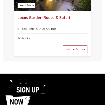
Luxus-Safaris
Luxus Garden Route & Safari
8 Tage | Von
R
51,403.00
pps
Südafrika
Mehr erfahren