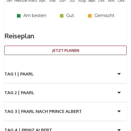
Jan
Februar
März
Apr.
Mai
Jun
Jul
Aug
Sept.
Okt.
Nov.
Dez.
Am besten
Gut
Gemischt
Reiseplan
JETZT PLANEN
TAG 1 |
PAARL
TAG 2 |
PAARL
TAG 3 |
PAARL NACH PRINCE ALBERT
TAG 4 |
PRINZ ALBERT