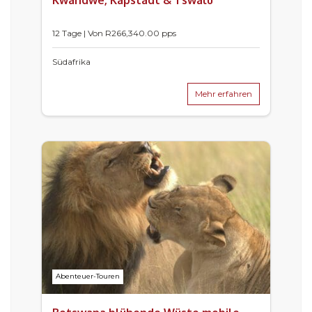
Kwandwe, Kapstadt & Tswalu
12 Tage | Von
R
266,340.00
pps
Südafrika
Mehr erfahren
Abenteuer-Touren