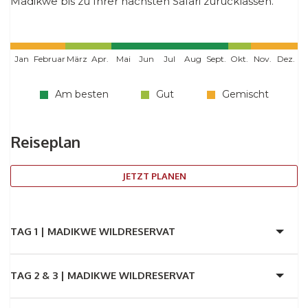
Madikwe bis zu Ihrer nächsten Safari zurücklassen.
Jan
Februar
März
Apr.
Mai
Jun
Jul
Aug
Sept.
Okt.
Nov.
Dez.
Am besten
Gut
Gemischt
Reiseplan
JETZT PLANEN
TAG 1 |
MADIKWE WILDRESERVAT
TAG 2 & 3 |
MADIKWE WILDRESERVAT