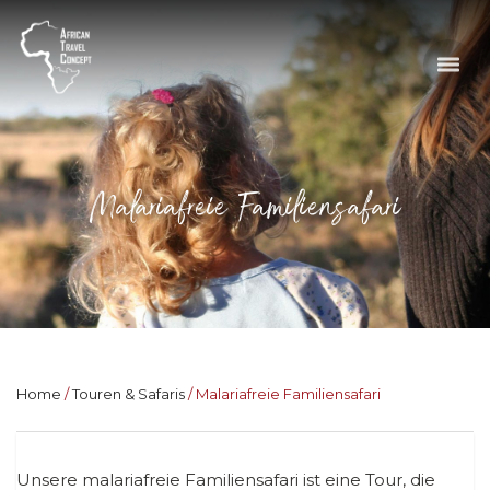
Malariafreie Familiensafari
Home
Touren & Safaris
Malariafreie Familiensafari
Unsere malariafreie Familiensafari ist eine Tour, die