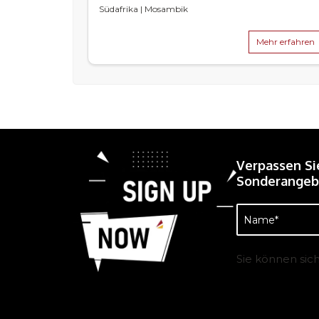
Südafrika | Mosambik
Mehr erfahren
Verpassen Si
Sonderangebo
Name
(erforderlich)
Sie können sic