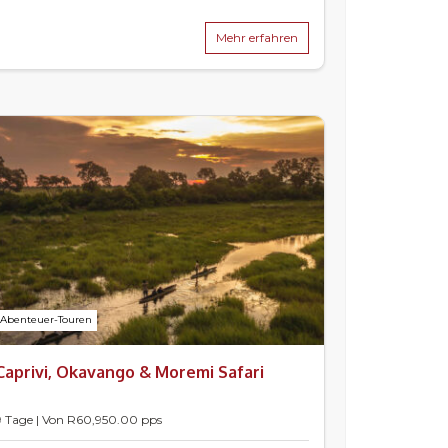
Mehr erfahren
Abenteuer-Touren
Caprivi, Okavango & Moremi Safari
9 Tage | Von
R
60,950.00
pps