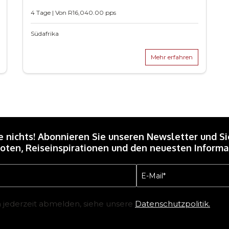
4 Tage | Von
R
16,040.00
pps
Südafrika
Mehr erfahren
e nichts! Abonnieren Sie unseren Newsletter und Si
ten, Reiseinspirationen und den neuesten Informat
E-
Mail
(erforderlich)
h jederzeit abmelden, siehe unsere
Datenschutzpolitik.