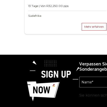
13 Tage | Von
R
32,250.00
pps
Südafrika
Mehr erfahren
Verpassen Si
Sonderangebo
Name
(erforderlich)
Sie können sic