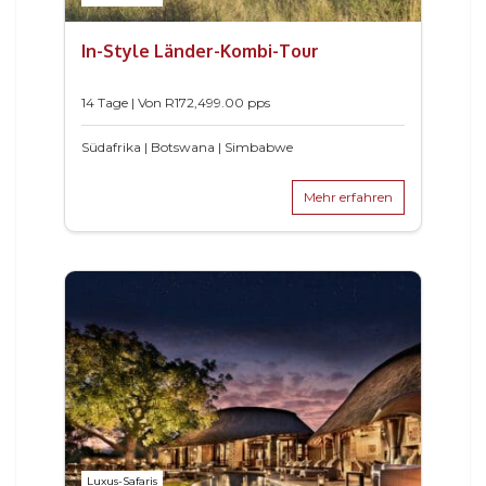
In-Style Länder-Kombi-Tour
14 Tage | Von
R
172,499.00
pps
Südafrika | Botswana | Simbabwe
Mehr erfahren
Luxus-Safaris