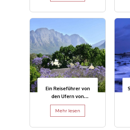
vom Land aus
Ein Reiseführer von
den Ufern von
Hermanus bis zu den
Mehr lesen
Weinbergen von
Franschhoek