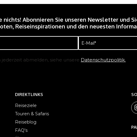
e nichts! Abonnieren Sie unseren Newsletter und Si
ten, Reiseinspirationen und den neuesten Informat
E-
Mail
(erforderlich)
h jederzeit abmelden, siehe unsere
Datenschutzpolitik.
DIREKTLINKS
SO
Reiseziele
Touren & Safaris
Reiseblog
PA
FAQ's