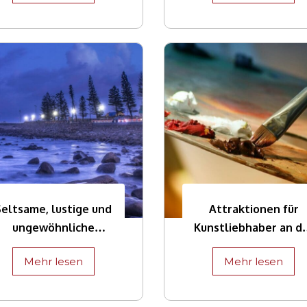
Seltsame, lustige und
Attraktionen für
ungewöhnliche
Kunstliebhaber an d
Fakten über Mossel
Garden Route
Mehr lesen
Mehr lesen
Bay