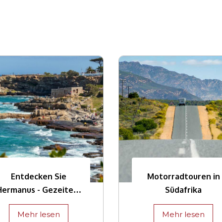
Entdecken Sie
Motorradtouren in
Hermanus - Gezeiten,
Südafrika
Pfade und
Mehr lesen
Mehr lesen
Geschmäcker