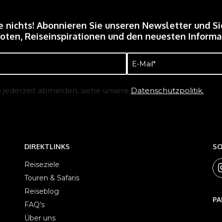
e nichts! Abonnieren Sie unseren Newsletter und Si
ten, Reiseinspirationen und den neuesten Informat
E-
Mail
(erforderlich)
h jederzeit abmelden, siehe unsere
Datenschutzpolitik.
DIREKTLINKS
SO
Reiseziele
Touren & Safaris
Reiseblog
PA
FAQ's
Über uns