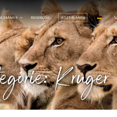
& SAFARIS
REISEBLOG
JETZT PLANEN
egorie: Kruger