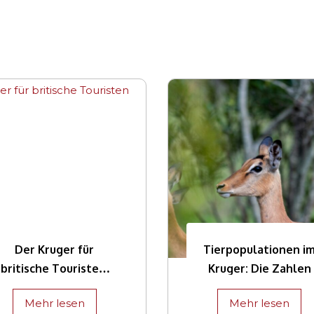
Der Kruger für
Tierpopulationen i
britische Touristen:
Kruger: Die Zahlen
Alles, was Sie vor der
Mehr lesen
Mehr lesen
Reise wissen müssen