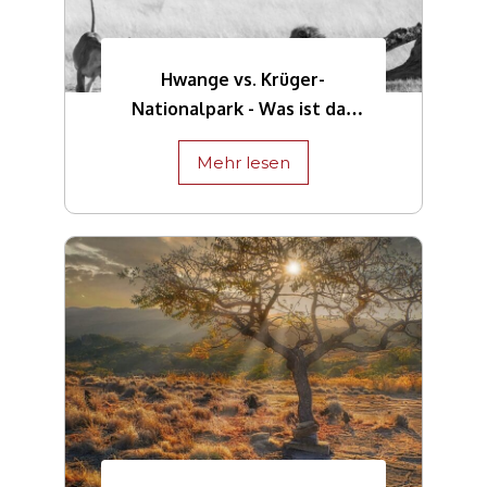
Hwange vs. Krüger-
Nationalpark - Was ist das
Beste für eine afrikanische
Mehr lesen
Safari?