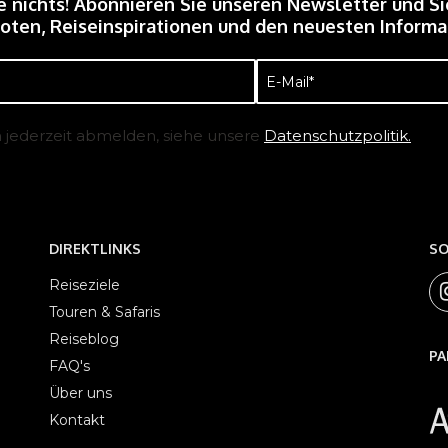
e nichts! Abonnieren Sie unseren Newsletter und Si
ten, Reiseinspirationen und den neuesten Informat
E-
Mail
(erforderlich)
h jederzeit abmelden, siehe unsere
Datenschutzpolitik.
DIREKTLINKS
SO
Reiseziele
Touren & Safaris
Reiseblog
PA
FAQ's
Über uns
Kontakt