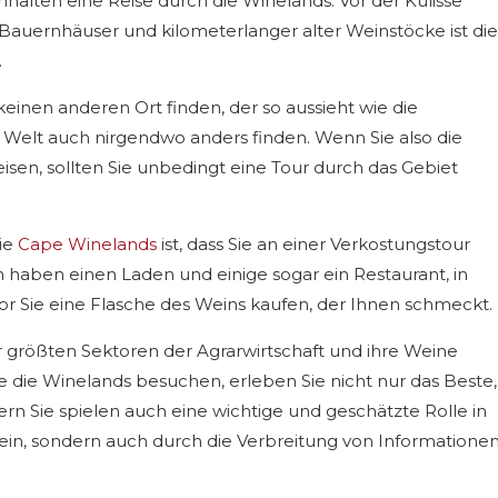
halten eine Reise durch die Winelands. Vor der Kulisse
 Bauernhäuser und kilometerlanger alter Weinstöcke ist die
.
einen anderen Ort finden, der so aussieht wie die
Welt auch nirgendwo anders finden. Wenn Sie also die
sen, sollten Sie unbedingt eine Tour durch das Gebiet
die
Cape Winelands
ist, dass Sie an einer Verkostungstour
haben einen Laden und einige sogar ein Restaurant, in
r Sie eine Flasche des Weins kaufen, der Ihnen schmeckt.
er größten Sektoren der Agrarwirtschaft und ihre Weine
 die Winelands besuchen, erleben Sie nicht nur das Beste,
rn Sie spielen auch eine wichtige und geschätzte Rolle in
ein, sondern auch durch die Verbreitung von Informatione