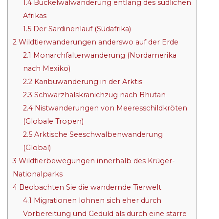
1.4
Buckelwalwanderung entlang des südlichen
Afrikas
1.5
Der Sardinenlauf (Südafrika)
2
Wildtierwanderungen anderswo auf der Erde
2.1
Monarchfalterwanderung (Nordamerika
nach Mexiko)
2.2
Karibuwanderung in der Arktis
2.3
Schwarzhalskranichzug nach Bhutan
2.4
Nistwanderungen von Meeresschildkröten
(Globale Tropen)
2.5
Arktische Seeschwalbenwanderung
(Global)
3
Wildtierbewegungen innerhalb des Krüger-
Nationalparks
4
Beobachten Sie die wandernde Tierwelt
4.1
Migrationen lohnen sich eher durch
Vorbereitung und Geduld als durch eine starre