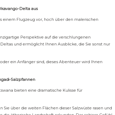
Okavango-Delta aus
 aus einem Flugzeug vor, hoch über den malerischen
inzigartige Perspektive auf die verschlungenen
eltas und ermöglicht Ihnen Ausblicke, die Sie sonst nur
 oder ein Anfänger sind, dieses Abenteuer wird Ihnen
kgadi-Salzpfannen
swana bieten eine dramatische Kulisse für
 Sie über die weiten Flächen dieser Salzwüste rasen und
e die ätherische Landschaft erkunden. Das schiere Gefühl