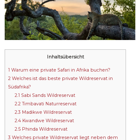
Inhaltsübersicht
1
Warum eine private Safari in Afrika buchen?
2
Welches ist das beste private Wildreservat in
Südafrika?
2.1
Sabi Sands Wildreservat
2.2
Timbavati Naturreservat
2.3
Madikwe Wildreservat
2.4
Kwandwe Wildreservat
2.5
Phinda Wildreservat
3
Welches private Wildreservat liegt neben dem