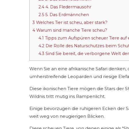
2.4
4. Das Fledermausohr
2.5
5. Das Erdmännchen
3
Welches Tier ist scheu, aber stark?
4
Warum sind manche Tiere scheu?
4.1
Tipps zum Aufspüren scheuer Tiere auf e
4.2
Die Rolle des Naturschutzes beim Schut
4.3
Sind Sie bereit, die verborgene Welt d
Wenn Sie an eine afrikanische Safari denken,
umherstreifende Leoparden und riesige Elef
Diese ikonischen Tiere mögen die Stars der S
Wildnis tritt mutig ins Rampenlicht.
Einige bevorzugen die ruhigeren Ecken der Sa
weit weg von neugierigen Blicken.
Diese scheuen Tiere, von denen einige als "Sh