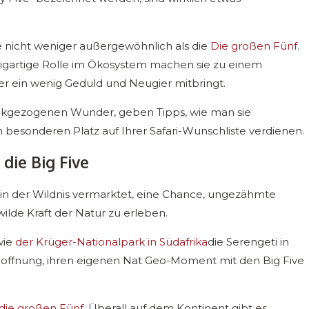
e nicht weniger außergewöhnlich als die
Die großen Fünf
.
nzigartige Rolle im Ökosystem machen sie zu einem
er ein wenig Geduld und Neugier mitbringt.
ückgezogenen Wunder, geben Tipps, wie man sie
 besonderen Platz auf Ihrer Safari-Wunschliste verdienen.
 die Big Five
uer in der Wildnis vermarktet, eine Chance, ungezähmte
wilde Kraft der Natur zu erleben.
wie
der Krüger-Nationalpark in Südafrika
die Serengeti in
r Hoffnung, ihren eigenen Nat Geo-Moment mit den Big Five
die großen Fünf
. Überall auf dem Kontinent gibt es