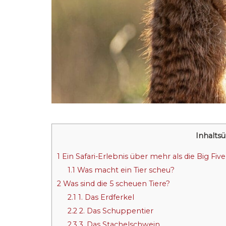
Inhaltsü
1
Ein Safari-Erlebnis über mehr als die Big Five
1.1
Was macht ein Tier scheu?
2
Was sind die 5 scheuen Tiere?
2.1
1. Das Erdferkel
2.2
2. Das Schuppentier
2.3
3. Das Stachelschwein