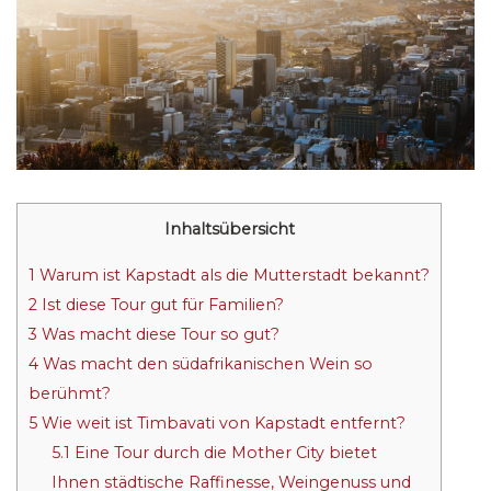
Inhaltsübersicht
1
Warum ist Kapstadt als die Mutterstadt bekannt?
2
Ist diese Tour gut für Familien?
3
Was macht diese Tour so gut?
4
Was macht den südafrikanischen Wein so
berühmt?
5
Wie weit ist Timbavati von Kapstadt entfernt?
5.1
Eine Tour durch die Mother City bietet
Ihnen städtische Raffinesse, Weingenuss und